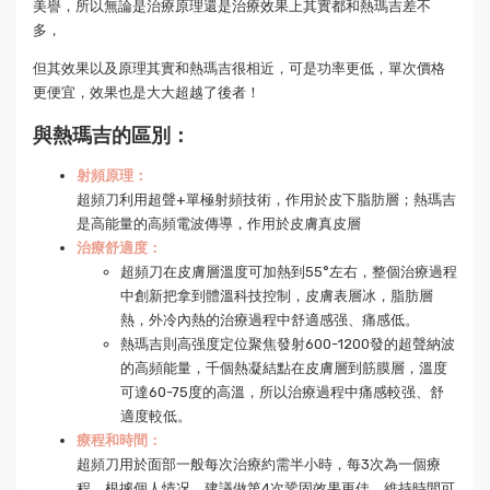
美譽，所以無論是治療原理還是治療效果上其實都和熱瑪吉差不
多，
但其效果以及原理其實和熱瑪吉很相近，可是功率更低，單次價格
更便宜，效果也是大大超越了後者！
與熱瑪吉的區別：
射頻原理：
超頻刀利用超聲+單極射頻技術，作用於皮下脂肪層；熱瑪吉
是高能量的高頻電波傳導，作用於皮膚真皮層
治療舒適度：
超頻刀在皮膚層溫度可加熱到55°左右，整個治療過程
中創新把拿到體溫科技控制，皮膚表層冰，脂肪層
熱，外冷內熱的治療過程中舒適感强、痛感低。
熱瑪吉則高强度定位聚焦發射600-1200發的超聲納波
的高頻能量，千個熱凝結點在皮膚層到筋膜層，溫度
可達60-75度的高溫，所以治療過程中痛感較强、舒
適度較低。
療程和時間：
超頻刀用於面部一般每次治療約需半小時，每3次為一個療
程，根據個人情况，建議做第4次鞏固效果更佳，維持時間可