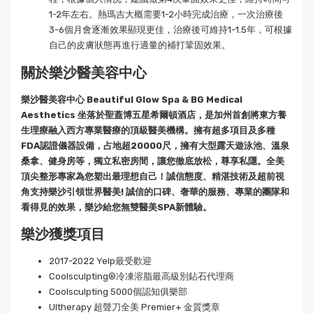
1-2年左右。熱瑪吉大概需要1-2小時完成治療，一次治療後
3-6個月會逐漸效果顯現更佳，治療後可維持1-1.5年，可根據
自己的皮膚狀態再進行適量的補打鞏固效果。
關於樂沙醫美容中心
樂沙醫美容中心 Beautiful Glow Spa & BG Medical
Aesthetics 坐落於聖蓋博五星希爾頓酒店，是加州首創將東方養
生理療融入西方專業醫療的頂級醫美機構。擁有超多項目及多種
FDA認證儀器設備，占地超20000尺，擁有大型露天遊泳池、溫泉
桑拿、健身房等，獨立私密房間，讓您徹底放松，尊享私隱。全美
頂尖整形專家為您塑出最理想自己！誠信態度、精湛技術及超前視
角支持樂沙引領世界醫美! 誠信的口碑、奢華的服務、專業的團隊和
看得見的效果，樂沙給您無雙醫美SPA新體驗。
樂沙獲獎項目
2017-2022 Yelp最受歡迎
Coolsculpting®冷凍溶脂最高級別鉆石代理商
Coolsculpting 5000個認知俱樂部
Ultherapy 超聲刀全美 Premier+ 金質獎章