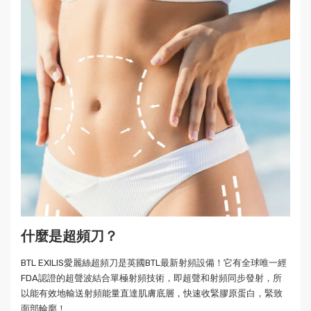
什麼是超頻刀？
BTL EXILIS愛麗絲超頻刀是英國BTL最新射頻設備！它有全球唯一經
FDA認證的超聲波結合單極射頻技術，即超聲和射頻同步發射，所
以能有效地輸送射頻能量直達肌膚底層，快速收緊膠原蛋白，緊致
面部輪廓！